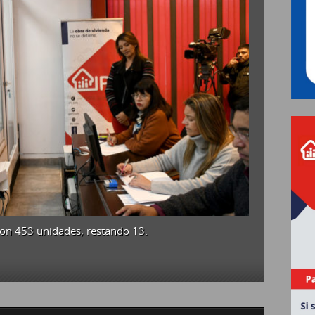
EL
PRÓXIMO
MARTES
CULMINARÁ
EL
SORTEO
DE
466
DEPARTAMENTOS
EN
CAPITAL
ron 453 unidades, restando 13.