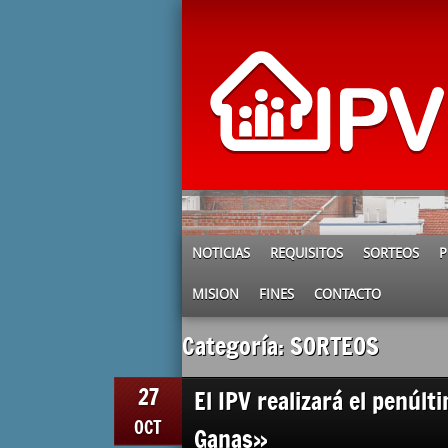
NOTICIAS
REQUISITOS
SORTEOS
P
MISION
FINES
CONTACTO
Categoría: SORTEOS
27
El IPV realizará el penúl
OCT
Ganas»