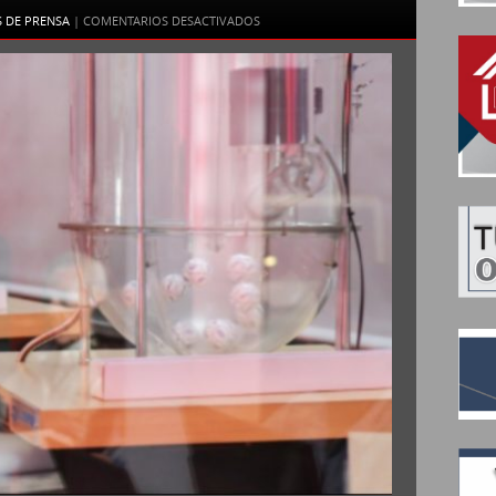
EN
S DE PRENSA
|
COMENTARIOS DESACTIVADOS
EL
IPV
REALIZARÁ
EL
PENÚLTIMO
SORTEO
DEL
AÑO
DEL
«CUMPLÍS
Y
GANAS»