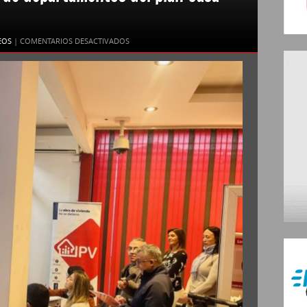
o
EN
EOS
|
COMENTARIOS DESACTIVADOS
EL
IPV
FINALIZÓ
LOS
SORTEOS
DE
DEPARTAMENTOS
DEL
PLAN
CASA
PROPIA
CON
AHORRO
PREVIO