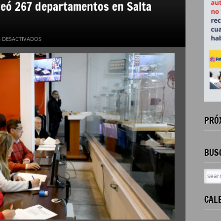
rteó 267 departamentos en Salta
EN
 DESACTIVADOS
AHORRO
PREVIO:
EL
IPV
SORTEÓ
267
DEPARTAMENTOS
EN
PRÓ
SALTA
CAPITAL
BUS
CAL