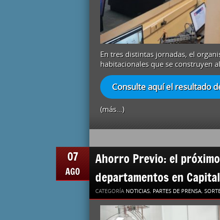
En tres distintas jornadas, el orga
habitacionales que se construyen al
Consulte aquí el resultado d
(más…)
07
Ahorro Previo: el próxim
AGO
departamentos en Capital
CATEGORÍA
NOTICIAS
,
PARTES DE PRENSA
,
SORT