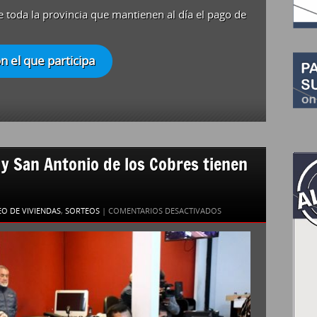
e toda la provincia que mantienen al día el pago de
 el que participa
 y San Antonio de los Cobres tienen
EN
O DE VIVIENDAS
,
SORTEOS
|
COMENTARIOS DESACTIVADOS
LAS
VIVIENDAS
DE
AGUARAY
Y
SAN
ANTONIO