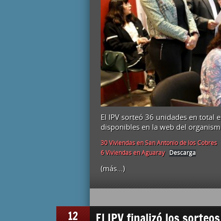
El IPV sorteó 36 unidades en total e
disponibles en la web del organism
30 Viviendas en San Antonio de los Cobres
6 Viviendas en Aguaray
Descarga
(más…)
12
El IPV finalizó los sorte