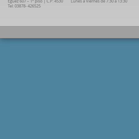
Eguez 607 – 1º piso | C.P: 4530
Lunes a Viernes de 7:30 a 13:30
Tel: 03878- 426525