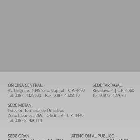
OFICINA CENTRAL:
SEDE TARTAGAL:
Av. Belgrano 1349 Salta Capital | C.P: 4400
Rivadavia 4 | C.P: 4560
Tel: 0387- 4325500 | Fax: 0387- 4325510
Tel: 03873- 427673
SEDE METAN:
Estación Terminal de Ómnibus
(Sirio Libanesa 269) - Oficina 9 | C.P: 4440
Tel: 03876 - 426114
SEDE ORÁN:
ATENCIÓN AL PÚBLICO :