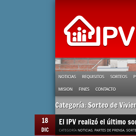
NOTICIAS
REQUISITOS
SORTEOS
P
MISION
FINES
CONTACTO
Categoría: Sorteo de Vivie
18
El IPV realizó el último s
DIC
CATEGORÍA
NOTICIAS
,
PARTES DE PRENSA
,
SORTE