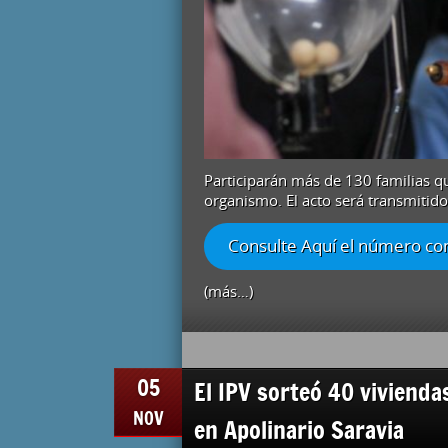
Participarán más de 130 familias qu
organismo. El acto será transmitido
Consulte Aquí el número con
(más…)
05
El IPV sorteó 40 viviendas
NOV
en Apolinario Saravia