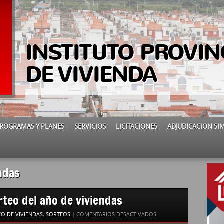
INSTITUTO PROVIN
DE VIVIENDA
ROGRAMAS Y PLANES
SERVICIOS
LICITACIONES
ADJUDICACION SI
ndas
orteo del año de viviendas
EN
O DE VIVIENDAS
,
SORTEOS
|
COMENTARIOS DESACTIVADOS