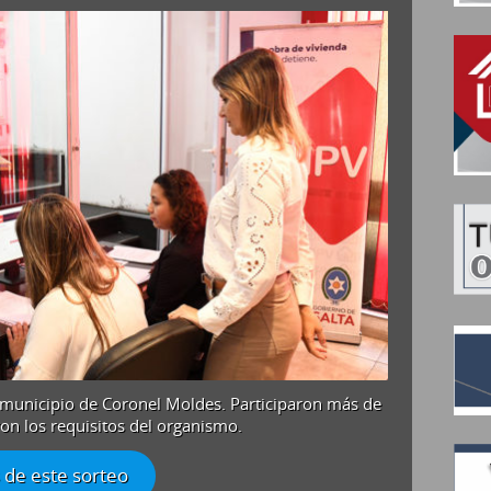
EL
IPV
REALIZÓ
EL
ÚLTIMO
SORTEO
DEL
AÑO
DE
VIVIENDAS
l municipio de Coronel Moldes. Participaron más de
on los requisitos del organismo.
 de este sorteo