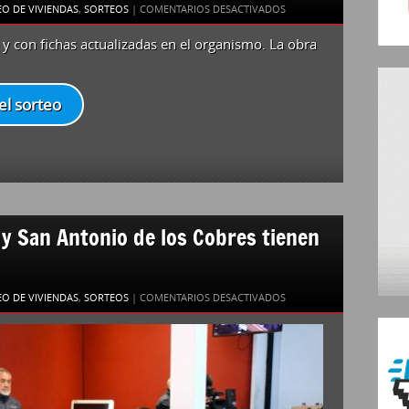
EN
O DE VIVIENDAS
,
SORTEOS
|
COMENTARIOS DESACTIVADOS
EL
s y con fichas actualizadas en el organismo. La obra
IPV
SORTEÓ
40
VIVIENDAS
el sorteo
QUE
EL
GOBIERNO
PROVINCIAL
FINALIZÓ
EN
 y San Antonio de los Cobres tienen
APOLINARIO
SARAVIA
EN
O DE VIVIENDAS
,
SORTEOS
|
COMENTARIOS DESACTIVADOS
LAS
VIVIENDAS
DE
AGUARAY
Y
SAN