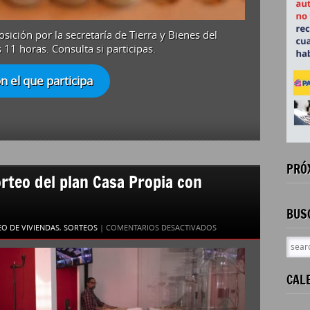
sición por la secretaría de Tierra y Bienes del
s 11 horas. Consulta si participas.
 el que participa
PRÓ
orteo del plan Casa Propia con
BUS
EN
O DE VIVIENDAS
,
SORTEOS
|
COMENTARIOS DESACTIVADOS
EL
IPV
REALIZÓ
CAL
UN
NUEVO