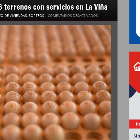
16 terrenos con servicios en La Viña
EN
O DE VIVIENDAS
,
SORTEOS
|
COMENTARIOS DESACTIVADOS
MI
LOTE:
EL
IPV
SORTEARÁ
16
TERRENOS
CON
SERVICIOS
EN
LA
VIÑA