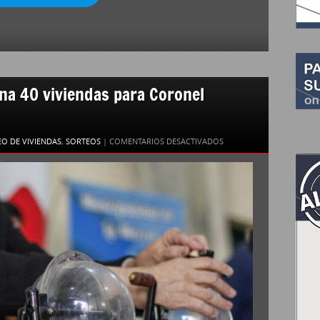
ana 40 viviendas para Coronel
EN
O DE VIVIENDAS
,
SORTEOS
|
COMENTARIOS DESACTIVADOS
EL
IPV
SORTEARÁ
ESTA
SEMANA
40
VIVIENDAS
PARA
CORONEL
MOLDES