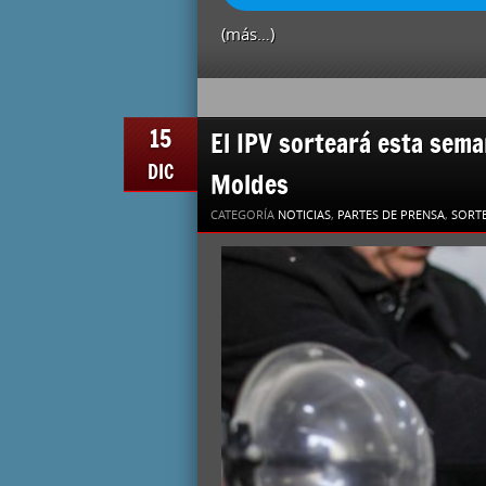
(más…)
15
El IPV sorteará esta sem
DIC
Moldes
CATEGORÍA
NOTICIAS
,
PARTES DE PRENSA
,
SORTE