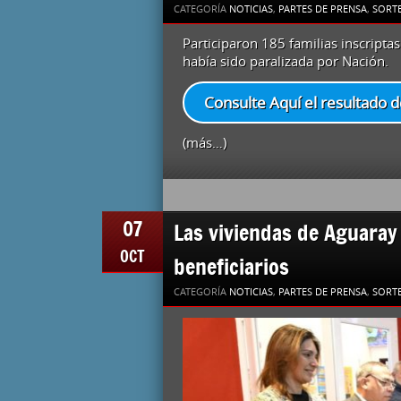
CATEGORÍA
NOTICIAS
,
PARTES DE PRENSA
,
SORTE
Participaron 185 familias inscripta
había sido paralizada por Nación.
Consulte Aquí el resultado d
(más…)
07
Las viviendas de Aguaray
OCT
beneficiarios
CATEGORÍA
NOTICIAS
,
PARTES DE PRENSA
,
SORTE