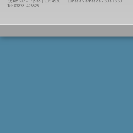
Eguez 607 – 1º piso | C.P: 4530
Lunes a Viernes de 7:30 a 13:30
Tel: 03878- 426525