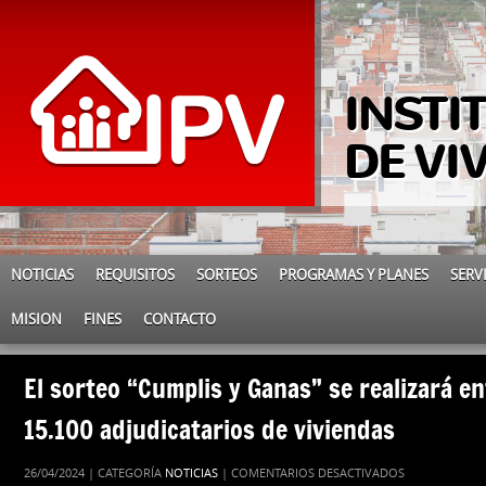
INSTI
DE VI
NOTICIAS
REQUISITOS
SORTEOS
PROGRAMAS Y PLANES
SERV
MISION
FINES
CONTACTO
El sorteo “Cumplis y Ganas” se realizará e
15.100 adjudicatarios de viviendas
EN
26/04/2024 | CATEGORÍA
NOTICIAS
|
COMENTARIOS DESACTIVADOS