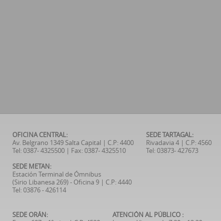
OFICINA CENTRAL:
SEDE TARTAGAL:
Av. Belgrano 1349 Salta Capital | C.P: 4400
Rivadavia 4 | C.P: 4560
Tel: 0387- 4325500 | Fax: 0387- 4325510
Tel: 03873- 427673
SEDE METAN:
Estación Terminal de Ómnibus
(Sirio Libanesa 269) - Oficina 9 | C.P: 4440
Tel: 03876 - 426114
SEDE ORÁN:
ATENCIÓN AL PÚBLICO :