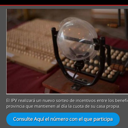
EL
SORTEO
“CUMPLIS
Y
GANAS”
SE
REALIZARÁ
ENTRE
MÁS
DE
15.100
ADJUDICATARI
DE
VIVIENDAS
El IPV realizará un nuevo sorteo de incentivos entre los benefi
provincia que mantienen al día la cuota de su casa propia.
Consulte Aquí el número con el que participa