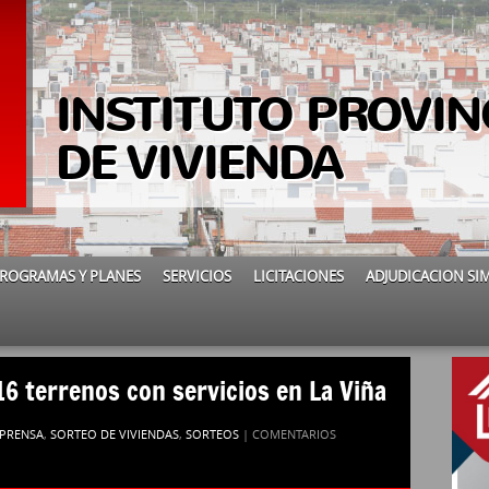
INSTITUTO PROVIN
DE VIVIENDA
ROGRAMAS Y PLANES
SERVICIOS
LICITACIONES
ADJUDICACION SI
 16 terrenos con servicios en La Viña
 PRENSA
,
SORTEO DE VIVIENDAS
,
SORTEOS
|
COMENTARIOS