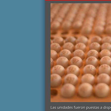
LOTE:
EL
IPV
SORTEARÁ
16
TERRENOS
CON
SERVICIOS
EN
LA
VIÑA
Las unidades fueron puestas a dispo