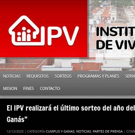
INSTI
DE VI
NOTICIAS
REQUISITOS
SORTEOS
PROGRAMAS Y PLANES
SERV
MISION
FINES
CONTACTO
El IPV realizará el último sorteo del año de
Ganás”
12/12/2025 | CATEGORÍA
CUMPLIS Y GANAS
,
NOTICIAS
,
PARTES DE PRENSA
|
COME