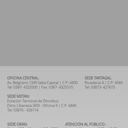
OFICINA CENTRAL:
SEDE TARTAGAL:
Av. Belgrano 1349 Salta Capital | C.P: 4400
Rivadavia 4 | C.P: 4560
Tel: 0387- 4325500 | Fax: 0387- 4325510
Tel: 03873- 427673
SEDE METAN:
Estación Terminal de Ómnibus
(Sirio Libanesa 269) - Oficina 9 | C.P: 4440
Tel: 03876 - 426114
SEDE ORÁN:
ATENCIÓN AL PÚBLICO :