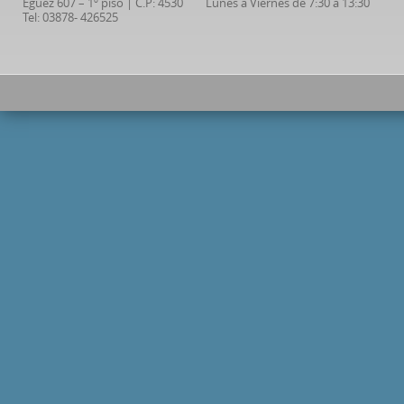
Eguez 607 – 1º piso | C.P: 4530
Lunes a Viernes de 7:30 a 13:30
Tel: 03878- 426525