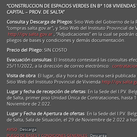
ADJUDICACIÓN
“CONSTRUCCION DE ESPACIOS VERDES EN B° 108 VIVIENDAS 
SIMPLE
CAPITAL – PROV. DE SALTA”
Nº
08/22
Consulta y Descarga de Pliegos:
Sitio Web del Gobierno de la 
“compras.salta.gov.ar”, y Sitio Web del Instituto Provincial de 
http://ipv.salta.gov.ar
, “Adjudicaciones” en la cual se podrán 
pliegos de bases y condiciones y demás documentación.
Precio del Pliego:
SIN COSTO
Evacuación consultas:
El Instituto contestará las consultas efe
25/11/2022, a la dirección de correo electrónico:
contratacio
Visita de obra
: El lugar, día y hora de la misma será publicad
Sitio Web del Instituto Provincial de Vivienda
http://ipv.salta.g
Lugar y fecha de recepción de ofertas:
En la Sede del I.P.V. B
de Salta, primer piso Unidad Única de Contrataciones, hasta 1
Noviembre de 2.022.
Lugar y Fecha de Apertura de ofertas
: En la Sede del I.P.V. B
de Salta, Sala de Situación, el 29 de Noviembre de 2.022 a ho
AVISO
Descarga
PLIEGO DE BASES Y CONDICIONES GENERALES
Descarga