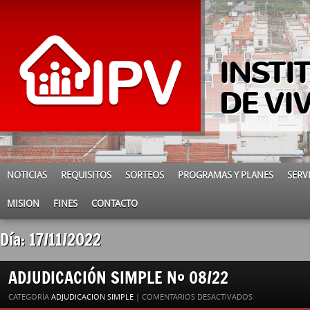
INSTI
DE VI
NOTICIAS
REQUISITOS
SORTEOS
PROGRAMAS Y PLANES
SERV
MISION
FINES
CONTACTO
Día: 17/11/2022
ADJUDICACIÓN SIMPLE Nº 08/22
EN
CATEGORÍA
ADJUDICACION SIMPLE
|
COMENTARIOS DESACTIVADOS