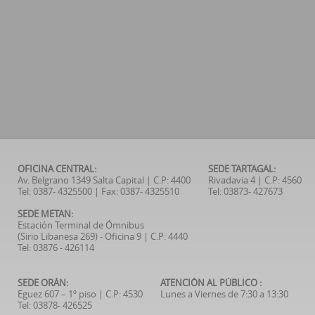
OFICINA CENTRAL:
SEDE TARTAGAL:
Av. Belgrano 1349 Salta Capital | C.P: 4400
Rivadavia 4 | C.P: 4560
Tel: 0387- 4325500 | Fax: 0387- 4325510
Tel: 03873- 427673
SEDE METAN:
Estación Terminal de Ómnibus
(Sirio Libanesa 269) - Oficina 9 | C.P: 4440
Tel: 03876 - 426114
SEDE ORÁN:
ATENCIÓN AL PÚBLICO :
Eguez 607 – 1º piso | C.P: 4530
Lunes a Viernes de 7:30 a 13:30
Tel: 03878- 426525