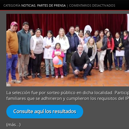
EN
CATEGORÍA
NOTICIAS
,
PARTES DE PRENSA
|
COMENTARIOS DESACTIVADOS
EL
GOBIER
DE
LA
PROVINC
BENEFICI
A
56
FAMILIAS
DE
CACHI
CON
UN
LOTE
CON
La selección fue por sorteo público en dicha localidad. Parti
SERVICIO
familiares que se adhirieron y cumplieron los requisitos del IP
Consulte aquí los resultados
(más…)