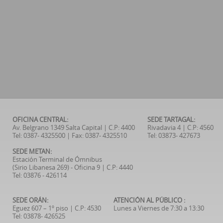
OFICINA CENTRAL:
SEDE TARTAGAL:
Av. Belgrano 1349 Salta Capital | C.P: 4400
Rivadavia 4 | C.P: 4560
Tel: 0387- 4325500 | Fax: 0387- 4325510
Tel: 03873- 427673
SEDE METAN:
Estación Terminal de Ómnibus
(Sirio Libanesa 269) - Oficina 9 | C.P: 4440
Tel: 03876 - 426114
SEDE ORÁN:
ATENCIÓN AL PÚBLICO :
Eguez 607 – 1º piso | C.P: 4530
Lunes a Viernes de 7:30 a 13:30
Tel: 03878- 426525