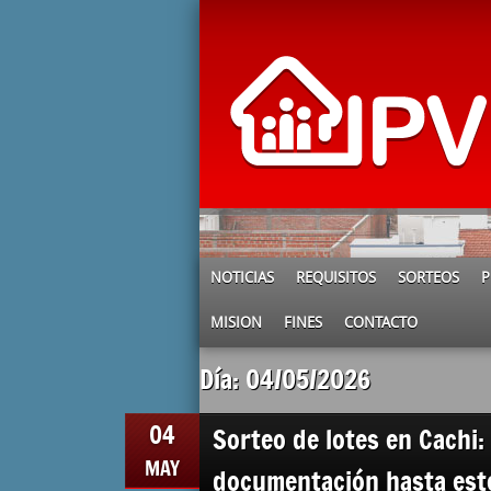
NOTICIAS
REQUISITOS
SORTEOS
P
MISION
FINES
CONTACTO
Día: 04/05/2026
04
Sorteo de lotes en Cachi
MAY
documentación hasta est