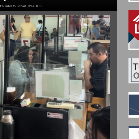
EN
ENTARIOS DESACTIVADOS
SORTEO
DE
LOTES
EN
CACHI:
POSTULANTES
PODRÁN
COMPLETAR
DOCUMENTACIÓN
HASTA
ESTE
JUEVES