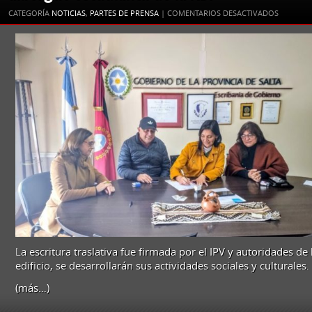
EN
CATEGORÍA
NOTICIAS
,
PARTES DE PRENSA
|
COMENTARIOS DESACTIVADOS
SE
FORMALI
LA
TRANSFE
DE
UN
INMUEBL
PARA
EL
NUEVO
ALBERGU
ESTUDIAN
DE
LA
ADP
La escritura traslativa fue firmada por el IPV y autoridades de 
edificio, se desarrollarán sus actividades sociales y culturales.
(más…)