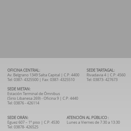
OFICINA CENTRAL:
SEDE TARTAGAL:
Av. Belgrano 1349 Salta Capital | C.P: 4400
Rivadavia 4 | C.P: 4560
Tel: 0387- 4325500 | Fax: 0387- 4325510
Tel: 03873- 427673
SEDE METAN:
Estación Terminal de Ómnibus
(Sirio Libanesa 269) - Oficina 9 | C.P: 4440
Tel: 03876 - 426114
SEDE ORÁN:
ATENCIÓN AL PÚBLICO :
Eguez 607 – 1º piso | C.P: 4530
Lunes a Viernes de 7:30 a 13:30
Tel: 03878- 426525